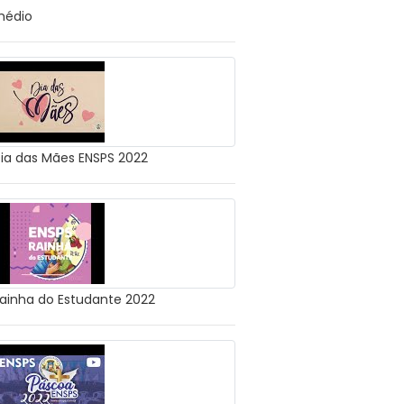
édio
ia das Mães ENSPS 2022
ainha do Estudante 2022