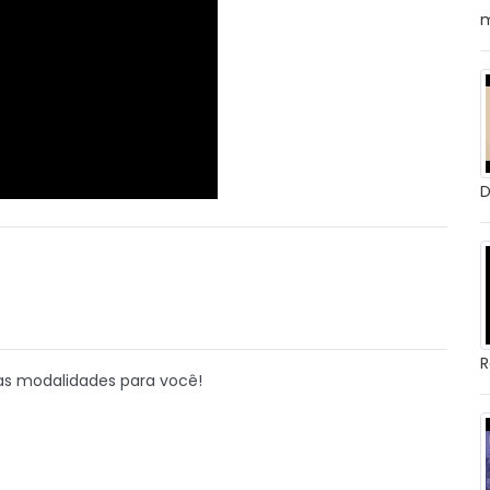
m
D
R
sas modalidades para você!