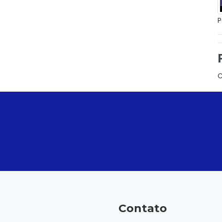
P
C
Contato