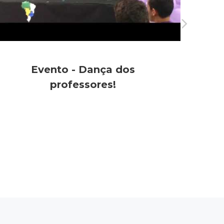
Evento - Dança dos
Apr
professores!
Fique
a