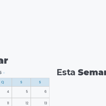
ar
Esta
Sema
5
»
Q
S
S
4
5
6
11
12
13