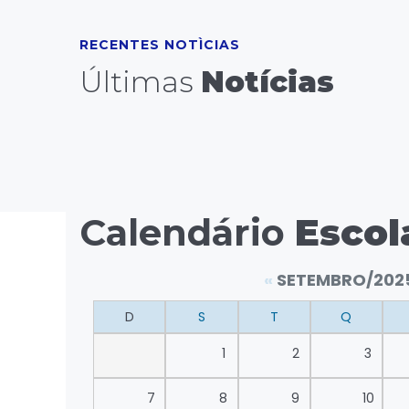
RECENTES NOTÌCIAS
Últimas
Notícias
Calendário
Escol
«
SETEMBRO/202
D
S
T
Q
1
2
3
7
8
9
10