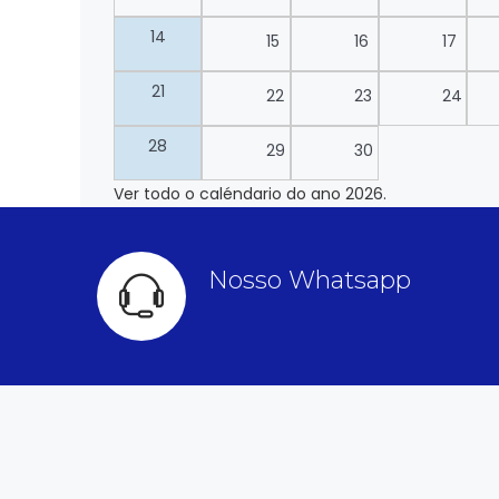
14
15
16
17
21
22
23
24
28
29
30
Ver todo o caléndario do ano 2026.
Nosso Whatsapp